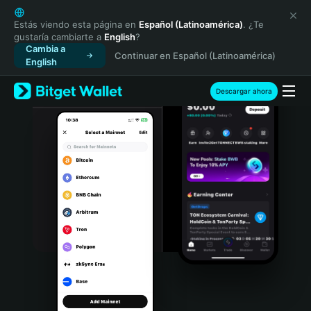
English
日本語
Estás viendo esta página en
Español (Latinoamérica)
. ¿Te
gustaría cambiarte a
English
?
Tiếng Việt
Cambia a
Continuar en Español (Latinoamérica)
Русский
English
Español (Latinoamérica)
Türkçe
Descargar ahora
Italiano
Français
Deutsch
简体中文
繁體中文
Português (Portugal)
Bahasa Indonesia
ภาษาไทย
हिन्दी
বাংলা
Español
Português (Brasil)
Español (Argentina)