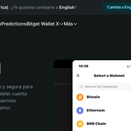
ica)
. ¿Te gustaría cambiarte a
English
?
Cambia a Eng
n
Predictions
Bitget Wallet X
Más
H
 y segura para 
allet cuenta 
permite 
ismo!