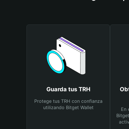
Guarda tus TRH
Obt
Protege tus TRH con confianza
utilizando Bitget Wallet
En 
Bitge
acti