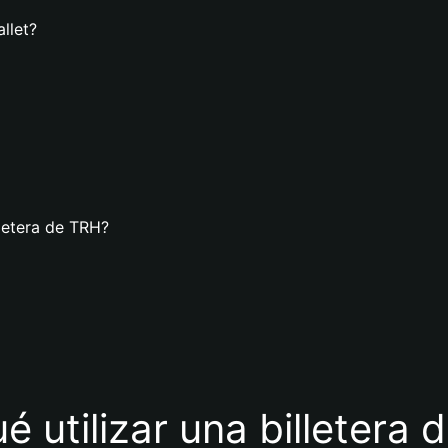
llet?
letera de TRH?
é utilizar una billetera