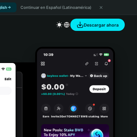
lish
Continuar en Español (Latinoamérica)
Descargar ahora