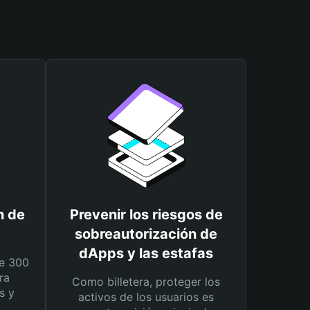
n de
Prevenir los riesgos de
sobreautorización de
dApps y las estafas
e 300
ra
Como billetera, proteger los
s y
activos de los usuarios es