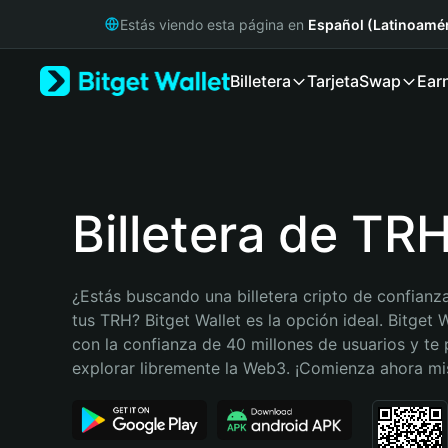
English
Estás viendo esta página en
Español (Latinoamér
日本語
Tiếng Việt
Billetera
Tarjeta
Swap
Ear
Русский
Español (Latinoamérica)
Türkçe
Italiano
Français
Deutsch
Billetera de TR
简体中文
繁體中文
Português (Portugal)
¿Estás buscando una billetera cripto de confianza
Bahasa Indonesia
tus TRH? Bitget Wallet es la opción ideal. Bitget W
ภาษาไทย
con la confianza de 40 millones de usuarios y te 
हिन्दी
explorar libremente la Web3. ¡Comienza ahora m
বাংলা
Español
Português (Brasil)
Español (Argentina)