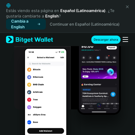
English
日本語
Estás viendo esta página en
Español (Latinoamérica)
. ¿Te
gustaría cambiarte a
English
?
Tiếng Việt
Cambia a
Continuar en Español (Latinoamérica)
Русский
English
Español (Latinoamérica)
Türkçe
Descargar ahora
Italiano
Français
Deutsch
简体中文
繁體中文
Português (Portugal)
Bahasa Indonesia
ภาษาไทย
हिन्दी
বাংলা
Español
Português (Brasil)
Español (Argentina)