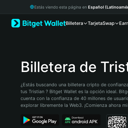
English
Estás viendo esta página en
Español (Latinoamér
日本語
Tiếng Việt
Billetera
Tarjeta
Swap
Ear
Русский
Español (Latinoamérica)
Türkçe
Italiano
Français
Deutsch
Billetera de Tris
简体中文
繁體中文
Português (Portugal)
¿Estás buscando una billetera cripto de confianza
Bahasa Indonesia
tus Tristian ? Bitget Wallet es la opción ideal. Bitg
ภาษาไทย
cuenta con la confianza de 40 millones de usuario
हिन्दी
explorar libremente la Web3. ¡Comienza ahora m
বাংলা
Español
Português (Brasil)
Español (Argentina)