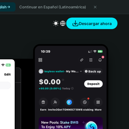
lish
Continuar en Español (Latinoamérica)
Descargar ahora