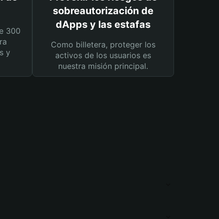
sobreautorización de
dApps y las estafas
e 300
ra
Como billetera, proteger los
s y
activos de los usuarios es
nuestra misión principal.