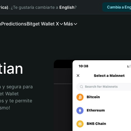
ica)
. ¿Te gustaría cambiarte a
English
?
Cambia a Eng
n
Predictions
Bitget Wallet X
Más
tian
 y segura para 
et Wallet 
s y te permite 
ismo!