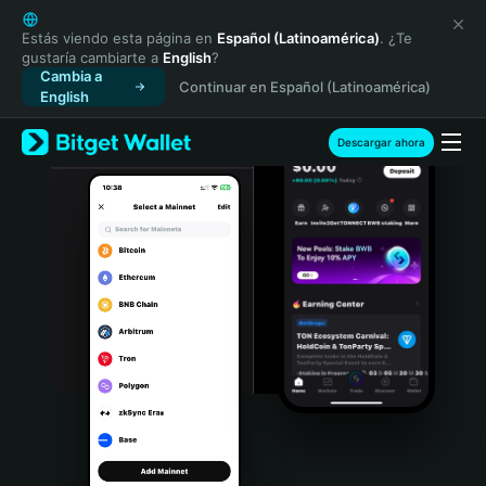
English
日本語
Estás viendo esta página en
Español (Latinoamérica)
. ¿Te
gustaría cambiarte a
English
?
Tiếng Việt
Cambia a
Continuar en Español (Latinoamérica)
Русский
English
Español (Latinoamérica)
Türkçe
Descargar ahora
Italiano
Français
Deutsch
简体中文
繁體中文
Português (Portugal)
Bahasa Indonesia
ภาษาไทย
हिन्दी
বাংলা
Español
Português (Brasil)
Español (Argentina)