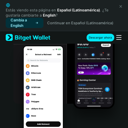
English
日本語
Estás viendo esta página en
Español (Latinoamérica)
. ¿Te
gustaría cambiarte a
English
?
Tiếng Việt
Cambia a
Continuar en Español (Latinoamérica)
Русский
English
Español (Latinoamérica)
Türkçe
Descargar ahora
Italiano
Français
Deutsch
简体中文
繁體中文
Português (Portugal)
Bahasa Indonesia
ภาษาไทย
हिन्दी
বাংলা
Español
Português (Brasil)
Español (Argentina)