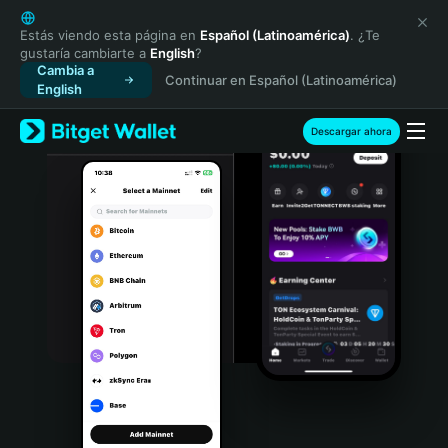
English
日本語
Estás viendo esta página en
Español (Latinoamérica)
. ¿Te
gustaría cambiarte a
English
?
Tiếng Việt
Cambia a
Continuar en Español (Latinoamérica)
Русский
English
Español (Latinoamérica)
Türkçe
Descargar ahora
Italiano
Français
Deutsch
简体中文
繁體中文
Português (Portugal)
Bahasa Indonesia
ภาษาไทย
हिन्दी
বাংলা
Español
Português (Brasil)
Español (Argentina)