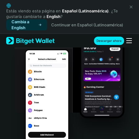
English
日本語
Estás viendo esta página en
Español (Latinoamérica)
. ¿Te
gustaría cambiarte a
English
?
Tiếng Việt
Cambia a
Continuar en Español (Latinoamérica)
Русский
English
Español (Latinoamérica)
Türkçe
Descargar ahora
Italiano
Français
Deutsch
简体中文
繁體中文
Português (Portugal)
Bahasa Indonesia
ภาษาไทย
हिन्दी
বাংলা
Español
Português (Brasil)
Español (Argentina)