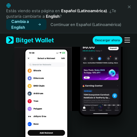
English
日本語
Estás viendo esta página en
Español (Latinoamérica)
. ¿Te
gustaría cambiarte a
English
?
Tiếng Việt
Cambia a
Continuar en Español (Latinoamérica)
Русский
English
Español (Latinoamérica)
Türkçe
Descargar ahora
Italiano
Français
Deutsch
简体中文
繁體中文
Português (Portugal)
Bahasa Indonesia
ภาษาไทย
हिन्दी
বাংলা
Español
Português (Brasil)
Español (Argentina)