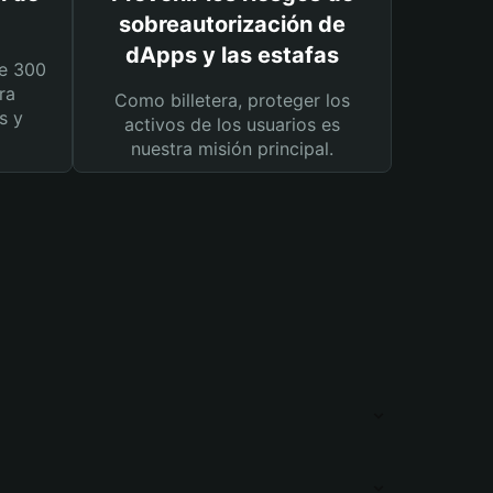
sobreautorización de
dApps y las estafas
e 300
ra
Como billetera, proteger los
s y
activos de los usuarios es
nuestra misión principal.