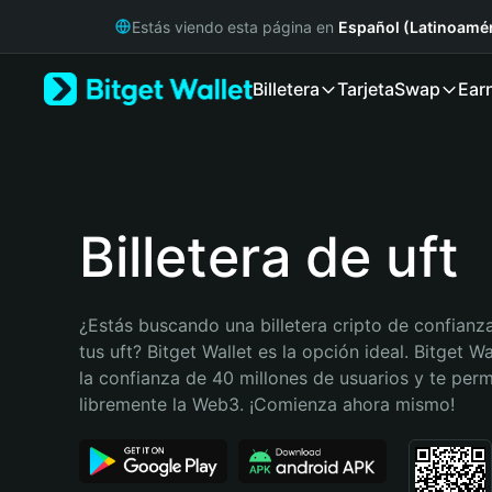
English
Estás viendo esta página en
Español (Latinoamér
日本語
Tiếng Việt
Billetera
Tarjeta
Swap
Ear
Русский
Español (Latinoamérica)
Türkçe
Italiano
Français
Deutsch
Billetera de uft
简体中文
繁體中文
Português (Portugal)
¿Estás buscando una billetera cripto de confianza
Bahasa Indonesia
tus uft? Bitget Wallet es la opción ideal. Bitget Wa
ภาษาไทย
la confianza de 40 millones de usuarios y te permi
हिन्दी
libremente la Web3. ¡Comienza ahora mismo!
বাংলা
Español
Português (Brasil)
Español (Argentina)