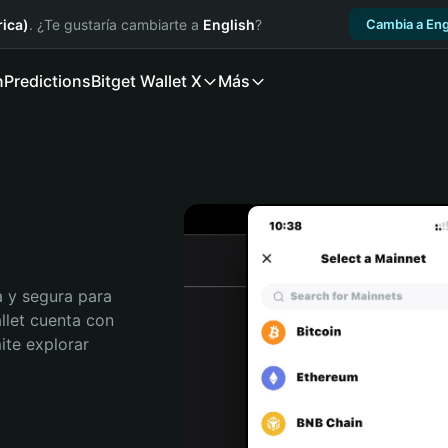
ica)
. ¿Te gustaría cambiarte a
English
?
Cambia a Eng
n
Predictions
Bitget Wallet X
Más
 y segura para 
llet cuenta con 
te explorar 