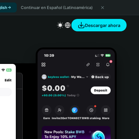
lish
Continuar en Español (Latinoamérica)
Descargar ahora