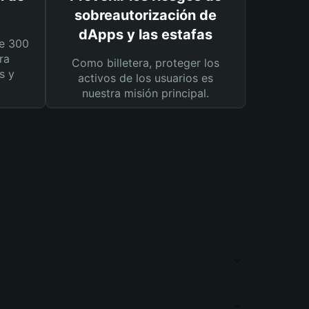
sobreautorización de
dApps y las estafas
e 300
ra
Como billetera, proteger los
s y
activos de los usuarios es
nuestra misión principal.