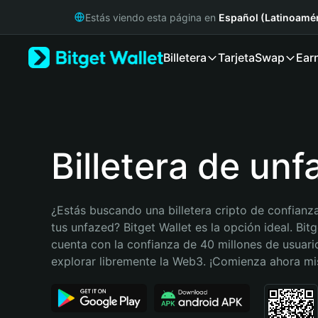
English
Estás viendo esta página en
Español (Latinoamér
日本語
Tiếng Việt
Billetera
Tarjeta
Swap
Ear
Русский
Español (Latinoamérica)
Türkçe
Italiano
Français
Deutsch
Billetera de un
简体中文
繁體中文
Português (Portugal)
¿Estás buscando una billetera cripto de confianza
Bahasa Indonesia
tus unfazed? Bitget Wallet es la opción ideal. Bitge
ภาษาไทย
cuenta con la confianza de 40 millones de usuario
हिन्दी
explorar libremente la Web3. ¡Comienza ahora m
বাংলা
Español
Português (Brasil)
Español (Argentina)