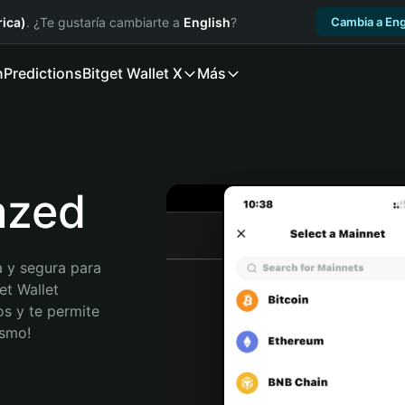
ica)
. ¿Te gustaría cambiarte a
English
?
Cambia a Eng
n
Predictions
Bitget Wallet X
Más
fazed
 y segura para 
t Wallet 
s y te permite 
ismo!