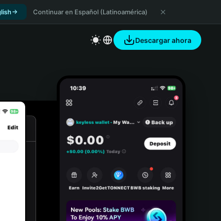
lish
Continuar en Español (Latinoamérica)
Descargar ahora