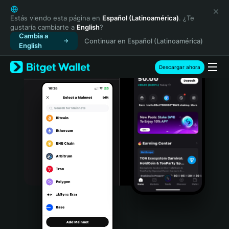
English
日本語
Estás viendo esta página en
Español (Latinoamérica)
. ¿Te
gustaría cambiarte a
English
?
Tiếng Việt
Cambia a
Continuar en Español (Latinoamérica)
Русский
English
Español (Latinoamérica)
Türkçe
Descargar ahora
Italiano
Français
Deutsch
简体中文
繁體中文
Português (Portugal)
Bahasa Indonesia
ภาษาไทย
हिन्दी
বাংলা
Español
Português (Brasil)
Español (Argentina)