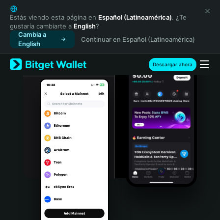
English
日本語
Estás viendo esta página en
Español (Latinoamérica)
. ¿Te
gustaría cambiarte a
English
?
Tiếng Việt
Cambia a
Continuar en Español (Latinoamérica)
Русский
English
Español (Latinoamérica)
Türkçe
Descargar ahora
Italiano
Français
Deutsch
简体中文
繁體中文
Português (Portugal)
Bahasa Indonesia
ภาษาไทย
हिन्दी
বাংলা
Español
Português (Brasil)
Español (Argentina)