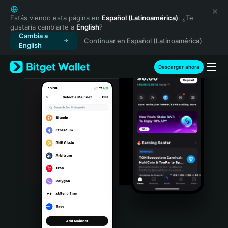
English
日本語
Estás viendo esta página en
Español (Latinoamérica)
. ¿Te
gustaría cambiarte a
English
?
Tiếng Việt
Cambia a
Continuar en Español (Latinoamérica)
Русский
English
Español (Latinoamérica)
Türkçe
Descargar ahora
Italiano
Français
Deutsch
简体中文
繁體中文
Português (Portugal)
Bahasa Indonesia
ภาษาไทย
हिन्दी
বাংলা
Español
Português (Brasil)
Español (Argentina)