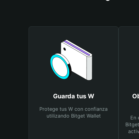
Guarda tus W
Ob
Protege tus W con confianza
utilizando Bitget Wallet
En 
Bitge
acti