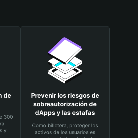
n de
Prevenir los riesgos de
sobreautorización de
dApps y las estafas
e 300
ra
Como billetera, proteger los
s y
activos de los usuarios es