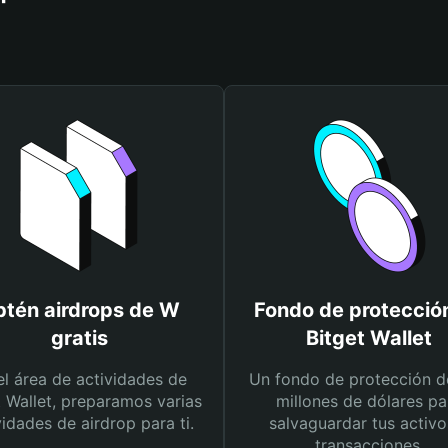
tén airdrops de W
Fondo de protecció
gratis
Bitget Wallet
el área de actividades de
Un fondo de protección d
t Wallet, preparamos varias
millones de dólares pa
vidades de airdrop para ti.
salvaguardar tus activo
transacciones.