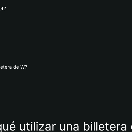
et?
letera de W?
ué utilizar una billeter