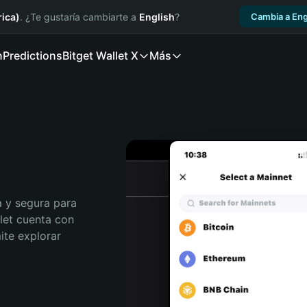
ica)
. ¿Te gustaría cambiarte a
English
?
Cambia a Eng
n
Predictions
Bitget Wallet X
Más
 y segura para 
let cuenta con 
te explorar 