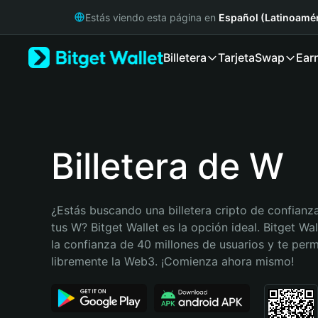
English
Estás viendo esta página en
Español (Latinoamér
日本語
Tiếng Việt
Billetera
Tarjeta
Swap
Ear
Русский
Español (Latinoamérica)
Türkçe
Italiano
Français
Deutsch
Billetera de W
简体中文
繁體中文
Português (Portugal)
¿Estás buscando una billetera cripto de confianza
Bahasa Indonesia
tus W? Bitget Wallet es la opción ideal. Bitget Wal
ภาษาไทย
la confianza de 40 millones de usuarios y te permi
हिन्दी
libremente la Web3. ¡Comienza ahora mismo!
বাংলা
Español
Português (Brasil)
Español (Argentina)