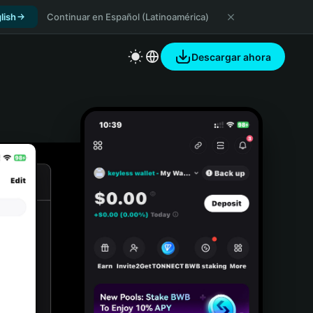
lish
Continuar en Español (Latinoamérica)
Descargar ahora