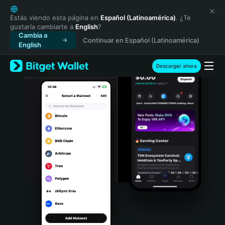
English
日本語
Estás viendo esta página en
Español (Latinoamérica)
. ¿Te
gustaría cambiarte a
English
?
Tiếng Việt
Cambia a
Continuar en Español (Latinoamérica)
Русский
English
Español (Latinoamérica)
Türkçe
Descargar ahora
Italiano
Français
Deutsch
简体中文
繁體中文
Português (Portugal)
Bahasa Indonesia
ภาษาไทย
हिन्दी
বাংলা
Español
Português (Brasil)
Español (Argentina)