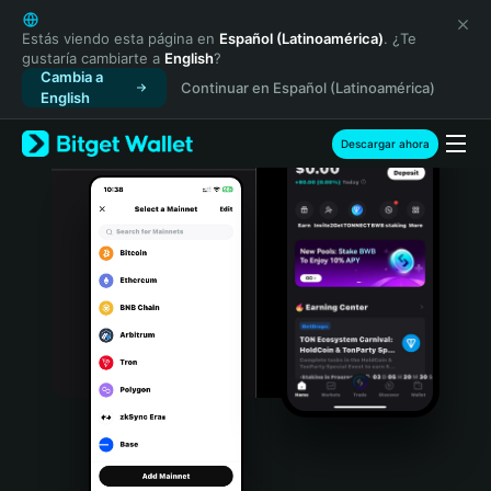
English
日本語
Estás viendo esta página en
Español (Latinoamérica)
. ¿Te
gustaría cambiarte a
English
?
Tiếng Việt
Cambia a
Continuar en Español (Latinoamérica)
Русский
English
Español (Latinoamérica)
Türkçe
Descargar ahora
Italiano
Français
Deutsch
简体中文
繁體中文
Português (Portugal)
Bahasa Indonesia
ภาษาไทย
हिन्दी
বাংলা
Español
Português (Brasil)
Español (Argentina)