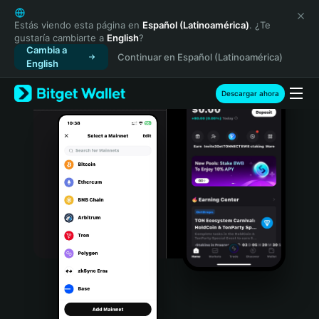
English
日本語
Estás viendo esta página en
Español (Latinoamérica)
. ¿Te
gustaría cambiarte a
English
?
Tiếng Việt
Cambia a
Continuar en Español (Latinoamérica)
Русский
English
Español (Latinoamérica)
Türkçe
Descargar ahora
Italiano
Français
Deutsch
简体中文
繁體中文
Português (Portugal)
Bahasa Indonesia
ภาษาไทย
हिन्दी
বাংলা
Español
Português (Brasil)
Español (Argentina)