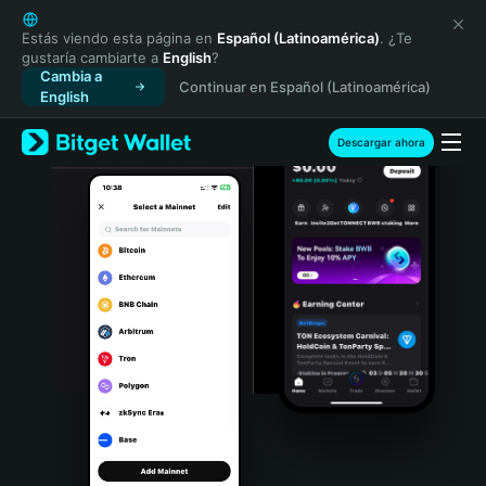
English
日本語
Estás viendo esta página en
Español (Latinoamérica)
. ¿Te
gustaría cambiarte a
English
?
Tiếng Việt
Cambia a
Continuar en Español (Latinoamérica)
Русский
English
Español (Latinoamérica)
Türkçe
Descargar ahora
Italiano
Français
Deutsch
简体中文
繁體中文
Português (Portugal)
Bahasa Indonesia
ภาษาไทย
हिन्दी
বাংলা
Español
Português (Brasil)
Español (Argentina)