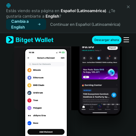
English
日本語
Estás viendo esta página en
Español (Latinoamérica)
. ¿Te
gustaría cambiarte a
English
?
Tiếng Việt
Cambia a
Continuar en Español (Latinoamérica)
Русский
English
Español (Latinoamérica)
Türkçe
Descargar ahora
Italiano
Français
Deutsch
简体中文
繁體中文
Português (Portugal)
Bahasa Indonesia
ภาษาไทย
हिन्दी
বাংলা
Español
Português (Brasil)
Español (Argentina)