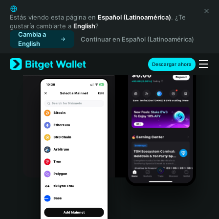
English
日本語
Estás viendo esta página en
Español (Latinoamérica)
. ¿Te
gustaría cambiarte a
English
?
Tiếng Việt
Cambia a
Continuar en Español (Latinoamérica)
Русский
English
Español (Latinoamérica)
Türkçe
Descargar ahora
Italiano
Français
Deutsch
简体中文
繁體中文
Português (Portugal)
Bahasa Indonesia
ภาษาไทย
हिन्दी
বাংলা
Español
Português (Brasil)
Español (Argentina)