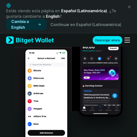
English
日本語
Estás viendo esta página en
Español (Latinoamérica)
. ¿Te
gustaría cambiarte a
English
?
Tiếng Việt
Cambia a
Continuar en Español (Latinoamérica)
Русский
English
Español (Latinoamérica)
Türkçe
Descargar ahora
Italiano
Français
Deutsch
简体中文
繁體中文
Português (Portugal)
Bahasa Indonesia
ภาษาไทย
हिन्दी
বাংলা
Español
Português (Brasil)
Español (Argentina)