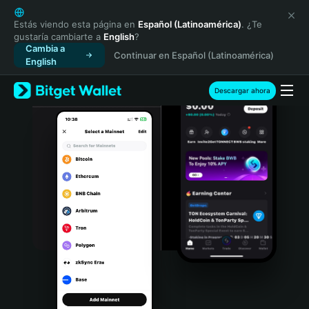
English
日本語
Estás viendo esta página en
Español (Latinoamérica)
. ¿Te
gustaría cambiarte a
English
?
Tiếng Việt
Cambia a
Continuar en Español (Latinoamérica)
Русский
English
Español (Latinoamérica)
Türkçe
Descargar ahora
Italiano
Français
Deutsch
简体中文
繁體中文
Português (Portugal)
Bahasa Indonesia
ภาษาไทย
हिन्दी
বাংলা
Español
Português (Brasil)
Español (Argentina)