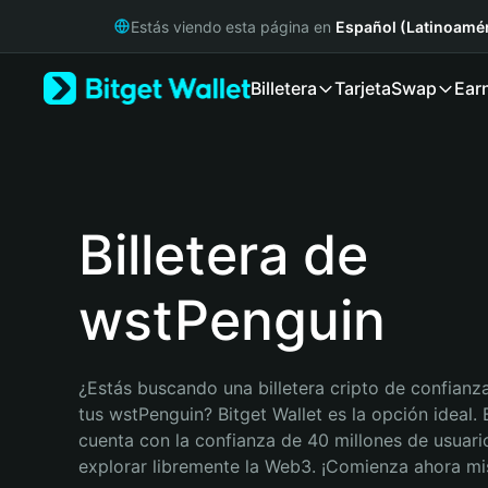
English
Estás viendo esta página en
Español (Latinoamér
日本語
Tiếng Việt
Billetera
Tarjeta
Swap
Ear
Русский
Español (Latinoamérica)
Türkçe
Italiano
Français
Deutsch
Billetera de
简体中文
繁體中文
wstPenguin
Português (Portugal)
Bahasa Indonesia
ภาษาไทย
हिन्दी
¿Estás buscando una billetera cripto de confianza
বাংলা
tus wstPenguin? Bitget Wallet es la opción ideal. B
Español
cuenta con la confianza de 40 millones de usuario
Português (Brasil)
explorar libremente la Web3. ¡Comienza ahora m
Español (Argentina)