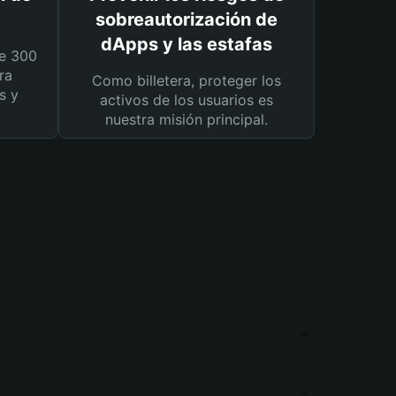
sobreautorización de
dApps y las estafas
e 300
ra
Como billetera, proteger los
s y
activos de los usuarios es
nuestra misión principal.