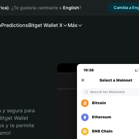
ica)
. ¿Te gustaría cambiarte a
English
?
Cambia a Eng
n
Predictions
Bitget Wallet X
Más
 y segura para 
itget Wallet 
s y te permite 
ismo!