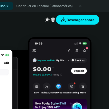
lish
Continuar en Español (Latinoamérica)
Descargar ahora