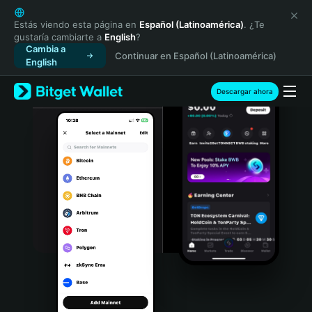
English
日本語
Estás viendo esta página en
Español (Latinoamérica)
. ¿Te
gustaría cambiarte a
English
?
Tiếng Việt
Cambia a
Continuar en Español (Latinoamérica)
Русский
English
Español (Latinoamérica)
Türkçe
Descargar ahora
Italiano
Français
Deutsch
简体中文
繁體中文
Português (Portugal)
Bahasa Indonesia
ภาษาไทย
हिन्दी
বাংলা
Español
Português (Brasil)
Español (Argentina)