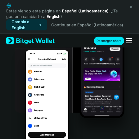
English
日本語
Estás viendo esta página en
Español (Latinoamérica)
. ¿Te
gustaría cambiarte a
English
?
Tiếng Việt
Cambia a
Continuar en Español (Latinoamérica)
Русский
English
Español (Latinoamérica)
Türkçe
Descargar ahora
Italiano
Français
Deutsch
简体中文
繁體中文
Português (Portugal)
Bahasa Indonesia
ภาษาไทย
हिन्दी
বাংলা
Español
Português (Brasil)
Español (Argentina)