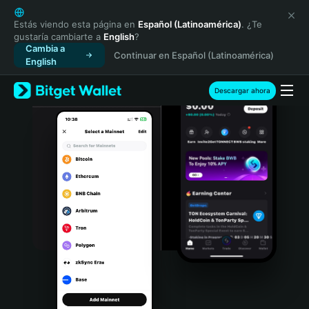
English
日本語
Estás viendo esta página en
Español (Latinoamérica)
. ¿Te
gustaría cambiarte a
English
?
Tiếng Việt
Cambia a
Continuar en Español (Latinoamérica)
Русский
English
Español (Latinoamérica)
Türkçe
Descargar ahora
Italiano
Français
Deutsch
简体中文
繁體中文
Português (Portugal)
Bahasa Indonesia
ภาษาไทย
हिन्दी
বাংলা
Español
Português (Brasil)
Español (Argentina)