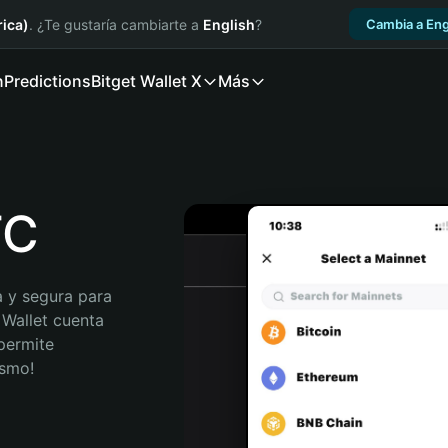
ica)
. ¿Te gustaría cambiarte a
English
?
Cambia a Eng
n
Predictions
Bitget Wallet X
Más
TC
 y segura para 
 Wallet cuenta 
permite 
ismo!