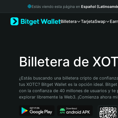
English
Estás viendo esta página en
Español (Latinoamér
日本語
Tiếng Việt
Billetera
Tarjeta
Swap
Ear
Русский
Español (Latinoamérica)
Türkçe
Italiano
Français
Deutsch
Billetera de XO
简体中文
繁體中文
Português (Portugal)
¿Estás buscando una billetera cripto de confianza
Bahasa Indonesia
tus XOTC? Bitget Wallet es la opción ideal. Bitget
ภาษาไทย
con la confianza de 40 millones de usuarios y te 
हिन्दी
explorar libremente la Web3. ¡Comienza ahora m
বাংলা
Español
Português (Brasil)
Español (Argentina)