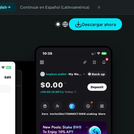
lish
Continuar en Español (Latinoamérica)
Descargar ahora