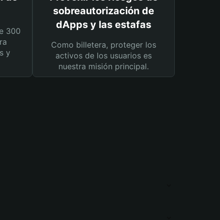
sobreautorización de
dApps y las estafas
e 300
ra
Como billetera, proteger los
s y
activos de los usuarios es
nuestra misión principal.