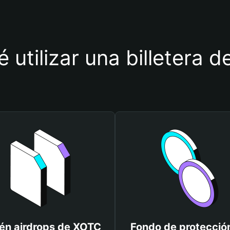
é utilizar una billetera 
én airdrops de XOTC
Fondo de protecció