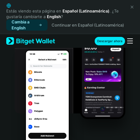
English
日本語
Estás viendo esta página en
Español (Latinoamérica)
. ¿Te
gustaría cambiarte a
English
?
Tiếng Việt
Cambia a
Continuar en Español (Latinoamérica)
Русский
English
Español (Latinoamérica)
Türkçe
Descargar ahora
Italiano
Français
Deutsch
简体中文
繁體中文
Português (Portugal)
Bahasa Indonesia
ภาษาไทย
हिन्दी
বাংলা
Español
Português (Brasil)
Español (Argentina)