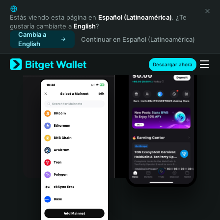
English
日本語
Estás viendo esta página en
Español (Latinoamérica)
. ¿Te
gustaría cambiarte a
English
?
Tiếng Việt
Cambia a
Continuar en Español (Latinoamérica)
Русский
English
Español (Latinoamérica)
Türkçe
Descargar ahora
Italiano
Français
Deutsch
简体中文
繁體中文
Português (Portugal)
Bahasa Indonesia
ภาษาไทย
हिन्दी
বাংলা
Español
Português (Brasil)
Español (Argentina)