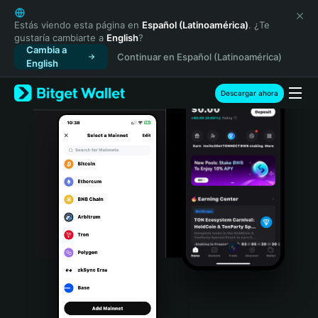
English
日本語
Estás viendo esta página en
Español (Latinoamérica)
. ¿Te
gustaría cambiarte a
English
?
Tiếng Việt
Cambia a
Continuar en Español (Latinoamérica)
Русский
English
Español (Latinoamérica)
Türkçe
Descargar ahora
Italiano
Français
Deutsch
简体中文
繁體中文
Português (Portugal)
Bahasa Indonesia
ภาษาไทย
हिन्दी
বাংলা
Español
Português (Brasil)
Español (Argentina)