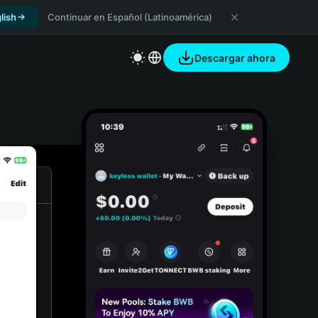
lish
Continuar en Español (Latinoamérica)
Descargar ahora