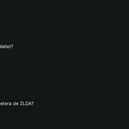
allet?
letera de ZLDA?