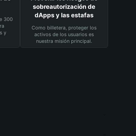
sobreautorización de
dApps y las estafas
e 300
ra
Como billetera, proteger los
s y
activos de los usuarios es
nuestra misión principal.