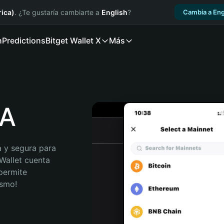
ica)
. ¿Te gustaría cambiarte a
English
?
Cambia a Eng
n
Predictions
Bitget Wallet X
Más
DA
 y segura para 
Wallet cuenta 
permite 
ismo!