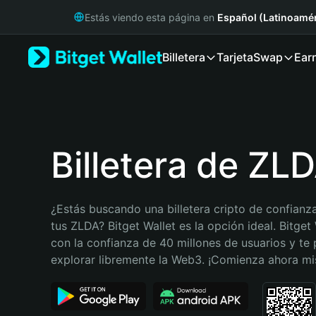
English
Estás viendo esta página en
Español (Latinoamér
日本語
Tiếng Việt
Billetera
Tarjeta
Swap
Ear
Русский
Español (Latinoamérica)
Türkçe
Italiano
Français
Deutsch
Billetera de ZL
简体中文
繁體中文
Português (Portugal)
¿Estás buscando una billetera cripto de confianza
Bahasa Indonesia
tus ZLDA? Bitget Wallet es la opción ideal. Bitget 
ภาษาไทย
con la confianza de 40 millones de usuarios y te 
हिन्दी
explorar libremente la Web3. ¡Comienza ahora m
বাংলা
Español
Português (Brasil)
Español (Argentina)