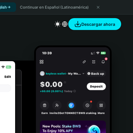
lish
Continuar en Español (Latinoamérica)
Descargar ahora