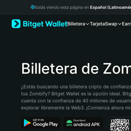
English
Estás viendo esta página en
Español (Latinoamér
日本語
Tiếng Việt
Billetera
Tarjeta
Swap
Ear
Русский
Español (Latinoamérica)
Türkçe
Italiano
Français
Deutsch
Billetera de Zo
简体中文
繁體中文
Português (Portugal)
¿Estás buscando una billetera cripto de confianza
Bahasa Indonesia
tus Zombify? Bitget Wallet es la opción ideal. Bitg
ภาษาไทย
cuenta con la confianza de 40 millones de usuario
हिन्दी
explorar libremente la Web3. ¡Comienza ahora m
বাংলা
Español
Português (Brasil)
Español (Argentina)