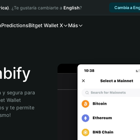
ica)
. ¿Te gustaría cambiarte a
English
?
Cambia a Eng
n
Predictions
Bitget Wallet X
Más
mbify
 y segura para 
et Wallet 
s y te permite 
ismo!