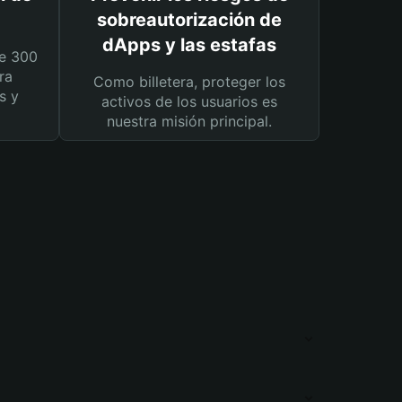
sobreautorización de
dApps y las estafas
e 300
ra
Como billetera, proteger los
s y
activos de los usuarios es
nuestra misión principal.