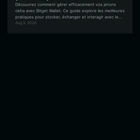
Découvrez comment gérer efficacement vos jetons
okha avec Bitget Wallet. Ce guide explore les meilleures
pratiques pour stocker, échanger et interagir avec le
Aug 5, 2026
jeton mème communautaire Free Okha au sein de
l'écosystème Solana.