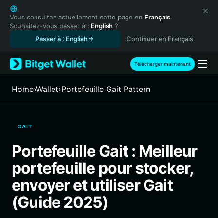
English
日本語
Vous consultez actuellement cette page en
Français
.
Souhaitez-vous passer à :
English
?
Tiếng Việt
Passer à : English
Continuer en Français
Русский
Español (Latinoamérica)
Türkçe
Télécharger maintenant
Italiano
Français
Home
›
Wallet
›
Portefeuille Gait Pattern
Deutsch
简体中文
繁體中文
GAIT
Português (Portugal)
Bahasa Indonesia
Portefeuille Gait : Meilleur
ภาษาไทย
portefeuille pour stocker,
हिन्दी
বাংলা
envoyer et utiliser Gait
Español
(Guide 2025)
Português (Brasil)
Español (Argentina)