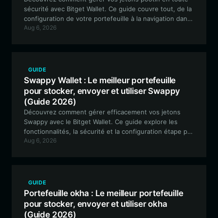
sécurité avec Bitget Wallet. Ce guide couvre tout, de la
configuration de votre portefeuille à la navigation dans
Aug 6, 2026
la dynamique unique et axée sur l'actualité de ce jeton
mème expérimental sur la chaîne EVM.
GUIDE
Swappy Wallet : Le meilleur portefeuille
pour stocker, envoyer et utiliser Swappy
(Guide 2026)
Découvrez comment gérer efficacement vos jetons
Swappy avec le Bitget Wallet. Ce guide explore les
fonctionnalités, la sécurité et la configuration étape par
Aug 6, 2026
étape nécessaires pour naviguer dans l'écosystème
EVM avec vos actifs Swappy.
GUIDE
Portefeuille okha : Le meilleur portefeuille
pour stocker, envoyer et utiliser okha
(Guide 2026)