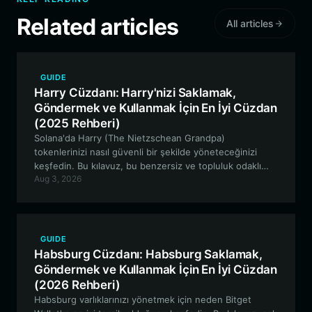
Related articles
All articles
GUIDE
Harry Cüzdanı: Harry'nizi Saklamak,
Göndermek ve Kullanmak İçin En İyi Cüzdan
(2025 Rehberi)
Solana'da Harry (The Nietzschean Grandpa)
tokenlerinizi nasıl güvenli bir şekilde yöneteceğinizi
keşfedin. Bu kılavuz, bu benzersiz ve topluluk odaklı
Aug 3, 2026
meme projesiyle etkileşimde bulunmak için özel bir
kripto cüzdanı kullanmanın en iyi uygulamalarını
kapsamaktadır.
GUIDE
Habsburg Cüzdanı: Habsburg Saklamak,
Göndermek ve Kullanmak İçin En İyi Cüzdan
(2026 Rehberi)
Habsburg varlıklarınızı yönetmek için neden Bitget