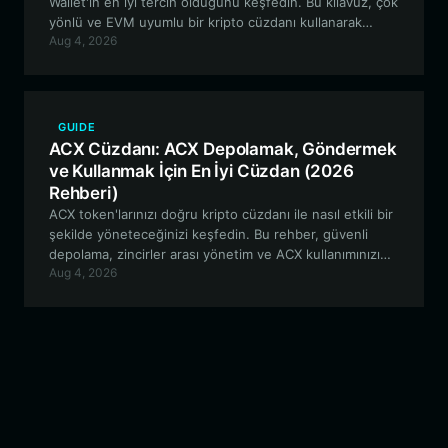
Wallet'ın en iyi tercih olduğunu keşfedin. Bu kılavuz, çok
yönlü ve EVM uyumlu bir kripto cüzdanı kullanarak
Aug 4, 2026
Habsburg Frog ekosisteminde varlıklarınızı nasıl güvenle
saklayacağınızı, ticaretini yapacağınızı ve etkileşime
gireceğinizi anlatıyor.
GUIDE
ACX Cüzdanı: ACX Depolamak, Göndermek
ve Kullanmak İçin En İyi Cüzdan (2026
Rehberi)
ACX token'larınızı doğru kripto cüzdanı ile nasıl etkili bir
şekilde yöneteceğinizi keşfedin. Bu rehber, güvenli
depolama, zincirler arası yönetim ve ACX kullanımınızı
Aug 4, 2026
en üst düzeye çıkarma konularını kapsayarak, Across
Protocol kullanıcıları için Bitget Wallet'ın en iyi
özelliklerini incelemektedir.