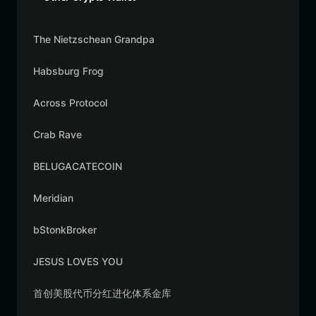
The Nietzschean Grandpa
Habsburg Frog
Across Protocol
Crab Rave
BELUGACATECOIN
Meridian
bStonkBroker
JESUS LOVES YOU
首创美股代币分红进化体系金库