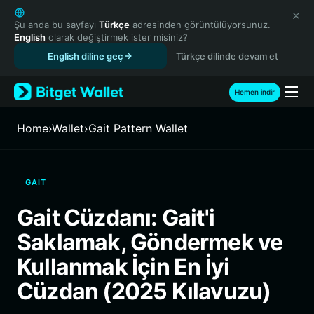
English
日本語
Şu anda bu sayfayı
Türkçe
adresinden görüntülüyorsunuz.
English
olarak değiştirmek ister misiniz?
Tiếng Việt
English diline geç
Türkçe dilinde devam et
Русский
Español (Latinoamérica)
Türkçe
Hemen indir
Italiano
Français
Home
›
Wallet
›
Gait Pattern Wallet
Deutsch
简体中文
繁體中文
GAIT
Português (Portugal)
Bahasa Indonesia
Gait Cüzdanı: Gait'i
ภาษาไทย
Saklamak, Göndermek ve
हिन्दी
বাংলা
Kullanmak İçin En İyi
Español
Cüzdan (2025 Kılavuzu)
Português (Brasil)
Español (Argentina)