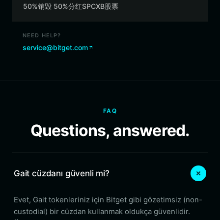
50%销毁 50%分红SPCXB股票
NEED HELP?
service@bitget.com
FAQ
Questions, answered.
Gait cüzdanı güvenli mi?
Evet, Gait tokenleriniz için Bitget gibi gözetimsiz (non-
custodial) bir cüzdan kullanmak oldukça güvenlidir.