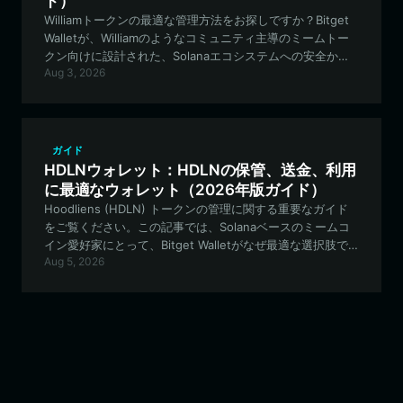
ド）
Williamトークンの最適な管理方法をお探しですか？Bitget
Walletが、Williamのようなコミュニティ主導のミームトー
クン向けに設計された、Solanaエコシステムへの安全かつ
Aug 3, 2026
高性能なゲートウェイをどのように提供しているかをご覧
ください。
ガイド
HDLNウォレット：HDLNの保管、送金、利用
に最適なウォレット（2026年版ガイド）
Hoodliens (HDLN) トークンの管理に関する重要なガイド
をご覧ください。この記事では、Solanaベースのミームコ
イン愛好家にとって、Bitget Walletがなぜ最適な選択肢で
Aug 5, 2026
あるのかを探ります。HDLNコミュニティのために、高速パ
フォーマンスと安全な資産管理を提供します。