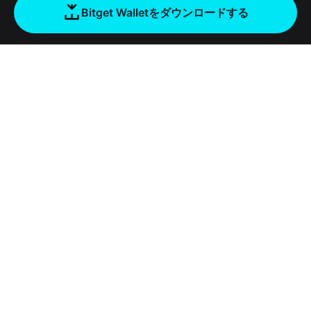
Bitget Walletをダウンロードする
会社
Bitget Walletについて
Products
ブログ
Crypto Card
Bitget Wallet X
アカデミー
Stablecoin Earn
デベロッパー
セキュリティ
暗号資産ニュース
Payfi Crypto
ウォレットを接続
保護基金
ツール