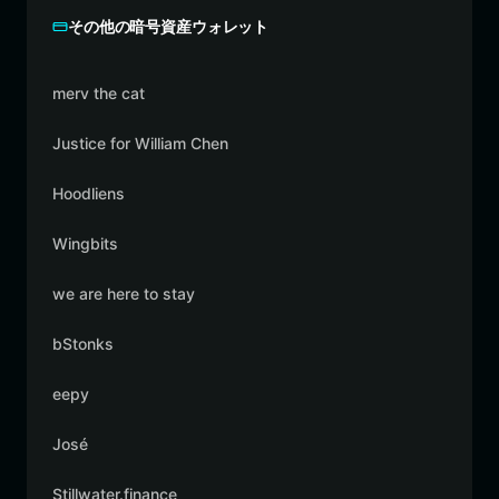
その他の暗号資産ウォレット
merv the cat
Justice for William Chen
Hoodliens
Wingbits
we are here to stay
bStonks
eepy
José
Stillwater.finance