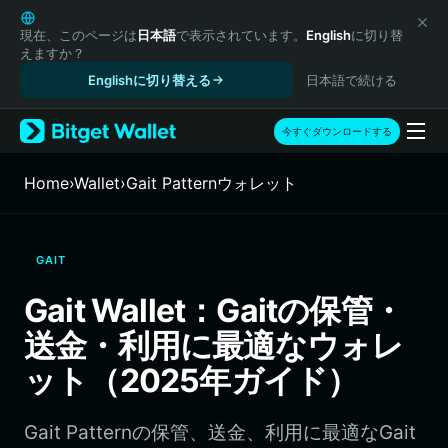
English
日本語
現在、このページは
日本語
で表示されています。
English
に切り替
えますか？
Tiếng Việt
Englishに切り替える
日本語で続ける
Русский
Español (Latinoamérica)
Türkçe
今すぐダウンロードする
Italiano
Français
Home
›
Wallet
›
Gait Patternウォレット
Deutsch
简体中文
繁體中文
GAIT
Português (Portugal)
Bahasa Indonesia
Gait Wallet：Gaitの保管・
ภาษาไทย
送金・利用に最適なウォレ
हिन्दी
বাংলা
ット（2025年ガイド）
Español
Português (Brasil)
Gait Patternの保管、送金、利用に最適なGait
Español (Argentina)