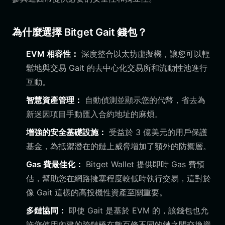
為什麼選擇 Bitget Gait 錢包？
EVM 相容性：
深度整合以太坊虛擬機，讓您可以輕
鬆地與交易 Gait 的去中心化交易所和流動性池進行
互動。
智慧資產管理：
自動偵測並顯示您的代幣，省去為
新迷因項目手動匯入合約地址的麻煩。
增強的安全基礎設施：
受益於 3 億美元的用戶保護
基金，為抵禦潛在的鏈上威脅增加了額外的防禦層。
Gas 費最佳化：
Bitget Wallet 提供即時 Gas 費預
估，幫助您在網路擁塞程度較低時執行交易，這對於
像 Gait 這樣的高投機性資產至關重要。
多鏈協同：
即使 Gait 是基於 EVM 的，該錢包也允
許您使用內建的跨鏈橋在數百條不同的鏈之間交換資