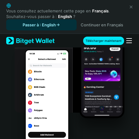
English
日本語
Vous consultez actuellement cette page en
Français
.
Souhaitez-vous passer à :
English
?
Tiếng Việt
Passer à : English
Continuer en Français
Русский
Español (Latinoamérica)
Türkçe
Télécharger maintenant
Italiano
Français
Deutsch
简体中文
繁體中文
Português (Portugal)
Bahasa Indonesia
ภาษาไทย
हिन्दी
বাংলা
Español
Português (Brasil)
Español (Argentina)