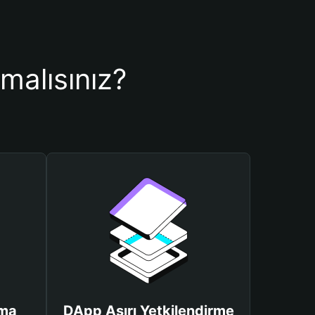
malısınız?
uma
DApp Aşırı Yetkilendirme