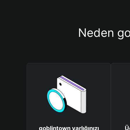
Neden gob
goblintown varlığınızı
Ü