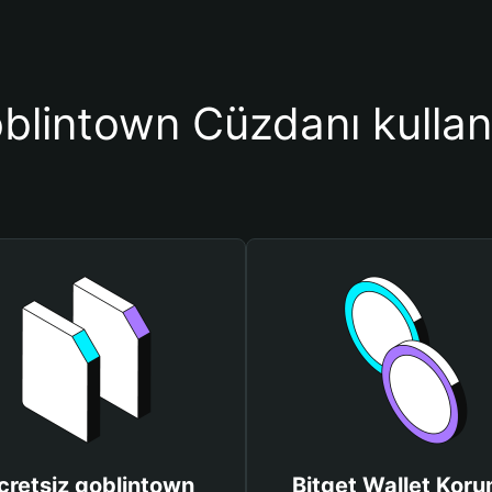
lintown Cüzdanı kullan
cretsiz goblintown
Bitget Wallet Kor