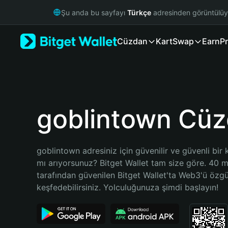
English
Şu anda bu sayfayı
Türkçe
adresinden görüntülü
日本語
Tiếng Việt
Cüzdan
Kart
Swap
Earn
Pr
Русский
Español (Latinoamérica)
Türkçe
Italiano
Français
Deutsch
goblintown Cüz
简体中文
繁體中文
Português (Portugal)
goblintown adresiniz için güvenilir ve güvenli bir 
Bahasa Indonesia
mı arıyorsunuz? Bitget Wallet tam size göre. 40 mil
ภาษาไทย
tarafından güvenilen Bitget Wallet'ta Web3'ü özgü
हिन्दी
keşfedebilirsiniz. Yolculuğunuza şimdi başlayın!
বাংলা
Español
Português (Brasil)
Español (Argentina)