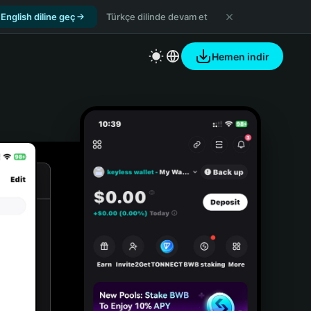
English diline geç
Türkçe dilinde devam et
Hemen indir