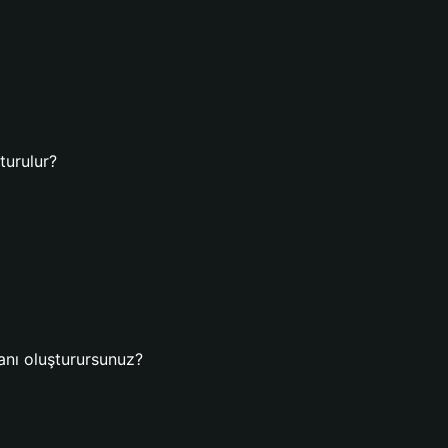
turulur?
danı oluşturursunuz?