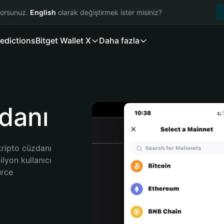
yorsunuz.
English
olarak değiştirmek ister misiniz?
edictions
Bitget Wallet X
Daha fazla
danı
kripto cüzdanı 
yon kullanıcı 
rce 