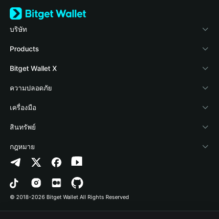
บริษัท
เกี่ยวกับ Bitget Wallet
Products
Blog
Crypto Card
Bitget Wallet X
Academy
Stablecoin Earn
นักพัฒนา
ความปลอดภัย
ข่าวสารด้านคริปโต
Payfi Crypto
เชื่อมต่อ Wallet
Protection Fund
เครื่องมือ
ศูนย์ช่วยเหลือ
Crypto Swap API
Bitget Wallet Pay
เทคโนโลยีความปลอดภัย
ซื้อคริปโต
สินทรัพย์
ติดต่อเรา
Altcoin Season Index
ลิสต์โปรเจกต์
การตรวจจับการอนุญาต
Arbitrum
กฎหมาย
ทรัพยากรข้อมูลของแบรนด์
Prediction Markets
การตรวจจับสัญญา
Avalanche
นโยบายความเป็นส่วนตัว
อาชีพ
DApp
การโอนเป็นชุด
Bitcoin
ข้อตกลงในการใช้บริการ
© 2018-2026 Bitget Wallet All Rights Reserved
การยืนยันช่องทางอย่างเป็นทางการ
Trade
BNB Chain
Risk Disclosure