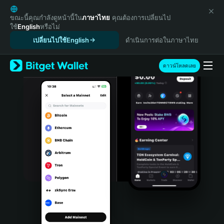
English
日本語
ขณะนี้คุณกำลังดูหน้านี้ใน
ภาษาไทย
คุณต้องการเปลี่ยนไป
ใช้
English
หรือไม่
Tiếng Việt
เปลี่ยนไปใช้English
ดำเนินการต่อในภาษาไทย
Русский
Español (Latinoamérica)
Türkçe
ดาวน์โหลดเลย
Italiano
Français
Deutsch
简体中文
繁體中文
Português (Portugal)
Bahasa Indonesia
ภาษาไทย
हिन्दी
বাংলা
Español
Português (Brasil)
Español (Argentina)