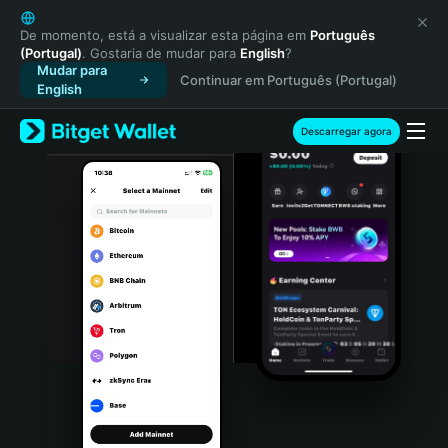
English
日本語
De momento, está a visualizar esta página em
Português
(Portugal)
. Gostaria de mudar para
English
?
Tiếng Việt
Mudar para
Continuar em Português (Portugal)
Русский
English
Español (Latinoamérica)
Türkçe
Descarregar agora
Italiano
Français
Deutsch
简体中文
繁體中文
Português (Portugal)
Bahasa Indonesia
ภาษาไทย
हिन्दी
বাংলা
Español
Português (Brasil)
Español (Argentina)