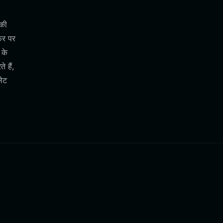
 की
फर पर
 के
 हैं,
लेट