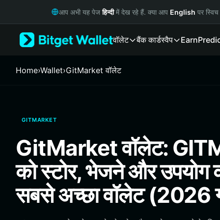
English
आप अभी यह पेज
हिन्दी
में देख रहे हैं. क्या आप
English
पर स्विच 
日本語
Tiếng Việt
वॉलेट
बैंक कार्ड
स्वैप
Earn
Predi
Русский
Español (Latinoamérica)
Türkçe
Home
›
Wallet
›
GitMarket वॉलेट
Italiano
Français
Deutsch
简体中文
GITMARKET
繁體中文
Português (Portugal)
GitMarket वॉलेट: G
Bahasa Indonesia
ภาษาไทย
को स्टोर, भेजने और उपयोग 
हिन्दी
বাংলা
सबसे अच्छा वॉलेट (2026 
Español
Português (Brasil)
Español (Argentina)