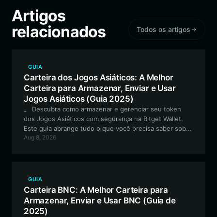
Artigos
relacionados
Todos os artigos
GUIA
Carteira dos Jogos Asiáticos: A Melhor
Carteira para Armazenar, Enviar e Usar
Jogos Asiáticos (Guia 2025)
。 Descubra como armazenar e gerenciar seu token
dos Jogos Asiáticos com segurança na Bitget Wallet.
Este guia abrange tudo o que você precisa saber sobre
Aug 8, 2026
como navegar no ecossistema EVM, gerenciar seus
ativos e participar da governança orientada pela
comunidade.
GUIA
Carteira BNC: A Melhor Carteira para
Armazenar, Enviar e Usar BNC (Guia de
2025)