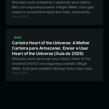
Descubra como armazenar e gerenciar seus tokens
BNC com segurança usando a Bitget Wallet. Este guia
explora o ecossistema Build and Code, oferecendo
Aug 6, 2026
insights de especialistas sobre os melhores recursos
da carteira para ativos de infraestrutura baseados em
EVM.
GUIA
Carteira Heart of the Universe: A Melhor
Carteira para Armazenar, Enviar e Usar
Heart of the Universe (Guia de 2026)
Descubra como gerenciar seus tokens Heart of the
Universe (HOTU) com segurança usando a Bitget
Wallet. Este guia completo abrange tudo o que você
Aug 5, 2026
precisa saber sobre a melhor carteira para interagir com
este ecossistema baseado em EVM e impulsionado
pela comunidade.