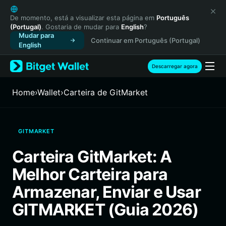
English
日本語
De momento, está a visualizar esta página em
Português
(Portugal)
. Gostaria de mudar para
English
?
Tiếng Việt
Mudar para
Continuar em Português (Portugal)
Русский
English
Español (Latinoamérica)
Türkçe
Descarregar agora
Italiano
Français
Home
›
Wallet
›
Carteira de GitMarket
Deutsch
简体中文
繁體中文
GITMARKET
Português (Portugal)
Bahasa Indonesia
Carteira GitMarket: A
ภาษาไทย
Melhor Carteira para
हिन्दी
বাংলা
Armazenar, Enviar e Usar
Español
GITMARKET (Guia 2026)
Português (Brasil)
Español (Argentina)