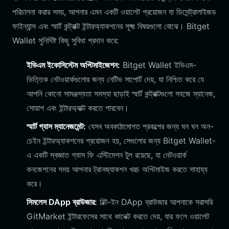
পরিচালনা করার সময়, আপনার এমন একটি ওয়ালেট প্রয়োজন যা ডিসেন্ট্রালাইজড
ফাইন্যান্স এবং স্মার্ট কন্ট্রাক্ট ইন্টারঅ্যাকশনের সূক্ষ্ম বিষয়গুলো বোঝে। Bitget
Wallet সুনির্দিষ্ট কিছু সুবিধা প্রদান করে:
ইভিএম ইকোসিস্টেম অপ্টিমাইজেশন:
Bitget Wallet ইভিএম-
ভিত্তিক নেটওয়ার্কগুলোর জন্য নেটিভ সাপোর্ট দেয়, যা নিশ্চিত করে যে
আপনি কোনো সামঞ্জস্যতা সমস্যা ছাড়াই স্মার্ট কন্ট্রাক্টগুলো সহজে ম্যানেজ,
সোয়াপ এবং ইন্টারঅ্যাক্ট করতে পারবেন।
স্মার্ট গ্যাস ম্যানেজমেন্ট:
যেসব অবকাঠামোগত প্রকল্পের জন্য ঘন ঘন অন-
চেইন ইন্টারঅ্যাকশনের প্রয়োজন হয়, সেগুলোর জন্য Bitget Wallet-
এ একটি স্বজ্ঞাত গ্যাস ফি এস্টিমেশন টুল রয়েছে, যা নেটওয়ার্ক
কনজেশনের সময় আপনার ট্রানজ্যাকশন খরচ অপ্টিমাইজ করতে সাহায্য
করে।
সিমলেস DApp ব্রাউজার:
বিল্ট-ইন DApp ব্রাউজার আপনাকে সরাসরি
GitMarket ইন্টারফেসের সাথে কানেক্ট করতে দেয়, যার ফলে ওয়ালেট