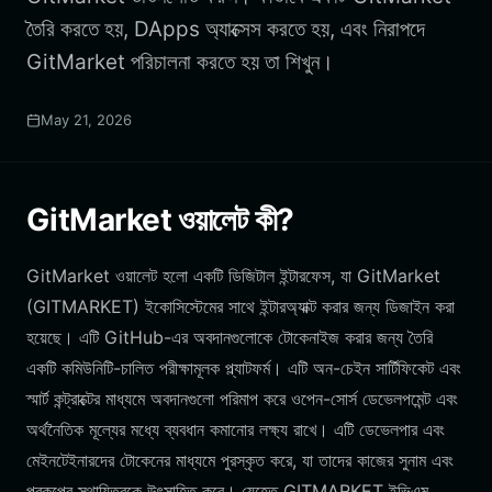
তৈরি করতে হয়, DApps অ্যাক্সেস করতে হয়, এবং নিরাপদে
GitMarket পরিচালনা করতে হয় তা শিখুন।
May 21, 2026
GitMarket ওয়ালেট কী?
GitMarket ওয়ালেট হলো একটি ডিজিটাল ইন্টারফেস, যা GitMarket
(GITMARKET) ইকোসিস্টেমের সাথে ইন্টারঅ্যাক্ট করার জন্য ডিজাইন করা
হয়েছে। এটি GitHub-এর অবদানগুলোকে টোকেনাইজ করার জন্য তৈরি
একটি কমিউনিটি-চালিত পরীক্ষামূলক প্ল্যাটফর্ম। এটি অন-চেইন সার্টিফিকেট এবং
স্মার্ট কন্ট্রাক্টের মাধ্যমে অবদানগুলো পরিমাপ করে ওপেন-সোর্স ডেভেলপমেন্ট এবং
অর্থনৈতিক মূল্যের মধ্যে ব্যবধান কমানোর লক্ষ্য রাখে। এটি ডেভেলপার এবং
মেইনটেইনারদের টোকেনের মাধ্যমে পুরস্কৃত করে, যা তাদের কাজের সুনাম এবং
প্রকল্পের স্থায়িত্বকে উৎসাহিত করে। যেহেতু GITMARKET ইভিএম