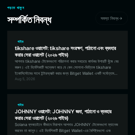
পড়তে থাকুন
সম্পর্কিত নিবন্ধ
সমস্ত নিবন্ধ
গাইড
tikshare ওয়ালেট: tikshare সংরক্ষণ, পাঠানো এবং ব্যবহার
করার সেরা ওয়ালেট (২০২৬ গাইড)
আপনার tikshare টোকেনগুলো পরিচালনা করার সবচেয়ে কার্যকর উপায়টি খুঁজে বের
করুন। এই নির্দেশিকাটি অন্বেষণ করে যে কেন সোলানা-ভিত্তিক tikshare
ইকোসিস্টেমের সাথে ইন্টারঅ্যাক্ট করার জন্য Bitget Wallet একটি সর্বোত্তম
Aug 5, 2026
পছন্দ, যা নিরাপদ, দ্রুত এবং স্বচ্ছ সম্পদ ব্যবস্থাপনার নিশ্চয়তা দেয়।
গাইড
JOHNNY ওয়ালেট: JOHNNY জমা, পাঠানো ও ব্যবহার
করার সেরা ওয়ালেট (২০২৬ গাইড)
Solana ব্লকচেইনে কীভাবে নিরাপদে আপনার JOHNNY টোকেনগুলো ম্যানেজ
করবেন তা জানুন। এই নির্দেশিকাটি Bitget Wallet-এর বৈশিষ্ট্যগুলো এবং