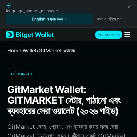
English
日本語
language_banner_message
Tiếng Việt
English এ সুইচ করুন
বাংলা এ চালিয়ে যান
Русский
Español (Latinoamérica)
এখনই ডাউনলোড করুন
Türkçe
Italiano
Home
›
Wallet
›
GitMarket ওয়ালেট
Français
Deutsch
简体中文
GITMARKET
繁體中文
Português (Portugal)
GitMarket Wallet:
Bahasa Indonesia
GITMARKET স্টোর, পাঠানো এবং
ภาษาไทย
हिन्दी
ব্যবহারের সেরা ওয়ালেট (২০২৬ গাইড)
বাংলা
Español
GitMarket স্টোর, প্রেরণ, এবং ব্যবহার করার জন্য সেরা
Português (Brasil)
Español (Argentina)
GitMarket ডাউনলোড করুন। কীভাবে একটি GitMarket