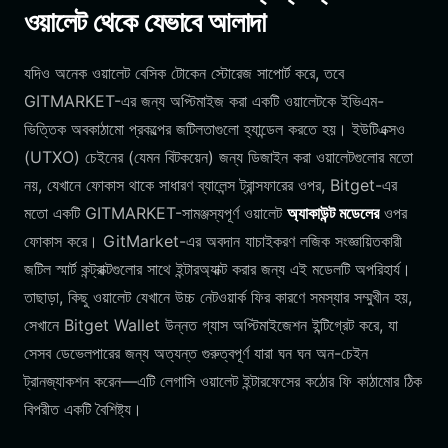
ওয়ালেট থেকে যেভাবে আলাদা
যদিও অনেক ওয়ালেট বেসিক টোকেন স্টোরেজ সাপোর্ট করে, তবে
GITMARKET-এর জন্য অপ্টিমাইজ করা একটি ওয়ালেটকে ইভিএম-
ভিত্তিক অবকাঠামো প্রকল্পের জটিলতাগুলো হ্যান্ডেল করতে হয়। ইউটিএক্সও
(UTXO) চেইনের (যেমন বিটকয়েন) জন্য ডিজাইন করা ওয়ালেটগুলোর মতো
নয়, যেখানে ফোকাস থাকে সাধারণ ব্যালেন্স ট্রান্সফারের ওপর, Bitget-এর
মতো একটি GITMARKET-সামঞ্জস্যপূর্ণ ওয়ালেট
অ্যাকাউন্ট মডেলের
ওপর
ফোকাস করে। GitMarket-এর অবদান যাচাইকরণ লজিক সংজ্ঞায়িতকারী
জটিল স্মার্ট কন্ট্রাক্টগুলোর সাথে ইন্টারঅ্যাক্ট করার জন্য এই মডেলটি অপরিহার্য।
তাছাড়া, কিছু ওয়ালেট যেখানে উচ্চ নেটওয়ার্ক ফির কারণে সমস্যার সম্মুখীন হয়,
সেখানে Bitget Wallet উন্নত গ্যাস অপ্টিমাইজেশন ইন্টিগ্রেট করে, যা
সেসব ডেভেলপারের জন্য অত্যন্ত গুরুত্বপূর্ণ যারা ঘন ঘন অন-চেইন
ট্রানজ্যাকশন করেন—এটি লেগাসি ওয়ালেট ইন্টারফেসের কঠোর ফি কাঠামোর ঠিক
বিপরীত একটি বৈশিষ্ট্য।