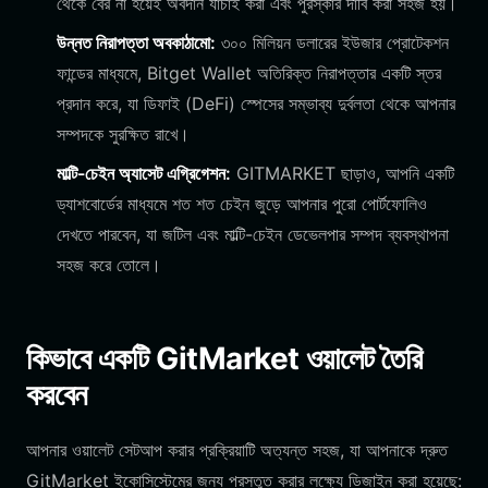
থেকে বের না হয়েই অবদান যাচাই করা এবং পুরস্কার দাবি করা সহজ হয়।
উন্নত নিরাপত্তা অবকাঠামো:
৩০০ মিলিয়ন ডলারের ইউজার প্রোটেকশন
ফান্ডের মাধ্যমে, Bitget Wallet অতিরিক্ত নিরাপত্তার একটি স্তর
প্রদান করে, যা ডিফাই (DeFi) স্পেসের সম্ভাব্য দুর্বলতা থেকে আপনার
সম্পদকে সুরক্ষিত রাখে।
মাল্টি-চেইন অ্যাসেট এগ্রিগেশন:
GITMARKET ছাড়াও, আপনি একটি
ড্যাশবোর্ডের মাধ্যমে শত শত চেইন জুড়ে আপনার পুরো পোর্টফোলিও
দেখতে পারবেন, যা জটিল এবং মাল্টি-চেইন ডেভেলপার সম্পদ ব্যবস্থাপনা
সহজ করে তোলে।
কিভাবে একটি GitMarket ওয়ালেট তৈরি
করবেন
আপনার ওয়ালেট সেটআপ করার প্রক্রিয়াটি অত্যন্ত সহজ, যা আপনাকে দ্রুত
GitMarket ইকোসিস্টেমের জন্য প্রস্তুত করার লক্ষ্যে ডিজাইন করা হয়েছে: