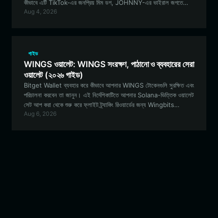
কীভাবে এটি TikTok-এর জনপ্রিয় মিম ডগ, JOHNNY-এর ভাইরাল জগতে
Aug 4, 2026
নেভিগেট করার জন্য একটি সর্বোত্তম টুল হিসেবে কাজ করে, তা অন্বেষণ করে।
গাইড
WINGS ওয়ালেট: WINGS সংরক্ষণ, পাঠানো ও ব্যবহারের সেরা
ওয়ালেট (২০২৬ গাইড)
Bitget Wallet ব্যবহার করে কীভাবে আপনার WINGS টোকেনগুলি সুরক্ষিত এবং
পরিচালনা করবেন তা জানুন। এই নির্দেশিকাটিতে আপনার Solana-ভিত্তিক ওয়ালেট
সেট আপ করা থেকে শুরু করে ফ্লাইট ট্র্যাকিং রিওয়ার্ডের জন্য Wingbits
Aug 6, 2026
DePIN ইকোসিস্টেমে অংশগ্রহণ করা পর্যন্ত সবকিছুই কভার করা হয়েছে।