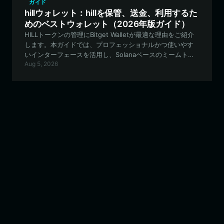
ガイド
hillウォレット：hillを保管、送金、利用するた
めのベストウォレット（2026年版ガイド）
HILLトークンの管理にBitget Walletが最適な理由をご紹介
します。本ガイドでは、プロフェッショナルかつ使いやす
いインターフェースを活用し、Solanaベースのミームトー
Aug 5, 2026
クンエコシステムで安全に保管、取引、参加する方法を解
説します。