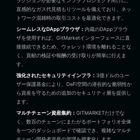
ラクションが必要なインフラプロジェクト向けに、
直感的なガス代見積もりツールを備えており、ネッ
トワーク混雑時の取引コストを最適化できます。
シームレスなDAppブラウザ：
内蔵のDAppブラウ
ザを使用すれば、GitMarketインターフェースに直
接接続できるため、ウォレット環境を離れることな
く、貢献の検証や報酬の受け取りが簡単に行えま
す。
強化されたセキュリティインフラ：
3億ドルのユー
ザー保護基金により、DeFi空間の潜在的な脆弱性か
ら資産を守るための追加のセキュリティ層を提供し
ます。
マルチチェーン資産集約：
GITMARKETだけでな
く、数百のチェーンにまたがるポートフォリオ全体
を一つのダッシュボードで確認でき、複雑なマルチ
チェーン開発者資産の管理を簡素化します。