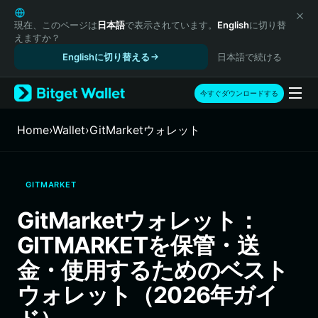
English
日本語
現在、このページは
日本語
で表示されています。
English
に切り替
えますか？
Tiếng Việt
Englishに切り替える
日本語で続ける
Русский
Español (Latinoamérica)
Türkçe
今すぐダウンロードする
Italiano
Français
Home
›
Wallet
›
GitMarketウォレット
Deutsch
简体中文
繁體中文
GITMARKET
Português (Portugal)
Bahasa Indonesia
GitMarketウォレット：
ภาษาไทย
GITMARKETを保管・送
हिन्दी
বাংলা
金・使用するためのベスト
Español
ウォレット（2026年ガイ
Português (Brasil)
Español (Argentina)