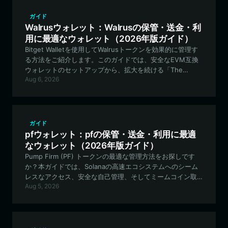
ガイド
Walrusウォレット：Walrusの保管・送金・利
用に最適なウォレット（2026年版ガイド）
Bitget Walletを使用してWalrusトークンを効果的に管理す
る方法をご紹介します。このガイドでは、安全なEVM互換
ウォレットのセットアップから、拡大を続ける「The
Aug 6, 2026
Honking Walrus」エコシステムへの参加方法まで、すべて
を網羅しています。
ガイド
pfウォレット：pfの保管・送金・利用に最適
なウォレット（2026年版ガイド）
Pump Firm (PF) トークンの最適な管理方法をお探しです
か？本ガイドでは、Solanaの高速エコシステムへのシーム
レスなアクセス、安全な自己管理、そしてミームコイン取
Aug 5, 2026
引トーナメント向けの専門ツールを提供するBitget Wallet
が、なぜPFホルダーにとって最高の選択肢となるのかを解
説します。