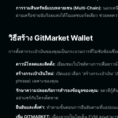
การรวมสินทรัพย์แบบหลายเชน (Multi-Chain):
นอกเหนื
ผ่านเครือข่ายนับร้อยแห่งได้ในแดชบอร์ดเดียว ช่วยลด
วิธีสร้าง GitMarket Wallet
การตั้งค่ากระเป๋าเงินของคุณเป็นกระบวนการที่ไม่ซับซ้อนซึ
ดาวน์โหลดและติดตั้ง:
เยี่ยมชมเว็บไซต์ทางการเพื่อดาวน
สร้างกระเป๋าเงินใหม่:
เปิดแอป เลือก 'สร้างกระเป๋าเงิน'
phrase) เฉพาะของคุณ
รักษาความปลอดภัยการสำรองข้อมูลของคุณ:
จดวลีกู้ค
อย่าแชร์กับใครเด็ดขาด
ยืนยันและตั้งค่า:
ทำตามขั้นตอนการยืนยันตามที่แอปแนะนำเ
เพิ่ม GITMARKET:
เนื่องจากเป็นโทเค็น EVM คุณสามารถ