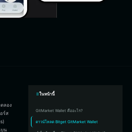
ในหน้านี้
มทดลอง
GitMarket Wallet คืออะไร?
อร์ส
s)
ดาวน์โหลด Bitget GitMarket Wallet
านบน