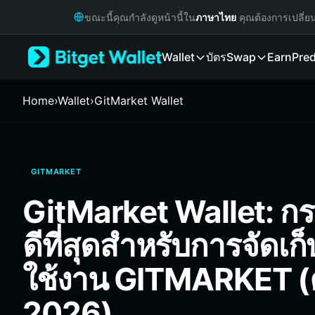
English
ขณะนี้คุณกำลังดูหน้านี้ใน
ภาษาไทย
คุณต้องการเปลี่ย
日本語
Tiếng Việt
Wallet
บัตร
Swap
Earn
Pred
Русский
Español (Latinoamérica)
Türkçe
Home
›
Wallet
›
GitMarket Wallet
Italiano
Français
Deutsch
简体中文
GITMARKET
繁體中文
Português (Portugal)
GitMarket Wallet: กระเ
Bahasa Indonesia
ภาษาไทย
ดีที่สุดสำหรับการจัดเก็
हिन्दी
বাংলা
ใช้งาน GITMARKET (คู
Español
Português (Brasil)
2026)
Español (Argentina)