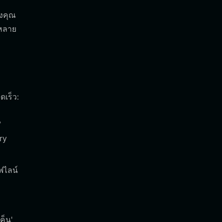
งคุณ
กหลาย
ดเร็ว:
ณ
ry
ฟไลน์
ค็น'