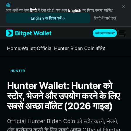
English
日本語
आप अभी यह पेज
हिन्दी
में देख रहे हैं. क्या आप
English
पर स्विच करना चाहेंगे?
Tiếng Việt
English पर स्विच करें
हिन्दी में जारी रखें
Русский
Español (Latinoamérica)
अभी डाउनलोड करें
Türkçe
Italiano
Home
›
Wallet
›
Official Hunter Biden Coin वॉलेट
Français
Deutsch
简体中文
HUNTER
繁體中文
Português (Portugal)
Hunter Wallet: Hunter को
Bahasa Indonesia
स्टोर, भेजने और उपयोग करने के लिए
ภาษาไทย
हिन्दी
सबसे अच्छा वॉलेट (2026 गाइड)
বাংলা
Español
Official Hunter Biden Coin को स्टोर करने, भेजने,
Português (Brasil)
Español (Argentina)
और इस्तेमाल करने के लिए सबसे अच्छा Official Hunter