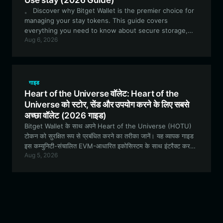
Use stay (2026 Guide)
。 Discover why Bitget Wallet is the premier choice for
managing your stay tokens. This guide covers
everything you need to know about secure storage,
Aug 6, 2026
Solana-based meme coin trading, and participating in
the unique community-driven culture of the stay
ecosystem. --- Hindi translation: जानें कि आपके stay टोकन
को प्रबंधित करने के लिए Bitget Wallet सबसे अच्छा विकल्प क्यों है। यह
गाइड आपको सुरक्षित स्टोरेज, सोलाना-आधारित मीम कॉइन ट्रेडिंग, और
गाइड
stay इकोसिस्टम की अनूठी कम्युनिटी-संचालित संस्कृति में भाग लेने के लिए
Heart of the Universe वॉलेट: Heart of the
आवश्यक हर जानकारी प्रदान करती है।
Universe को स्टोर, सेंड और उपयोग करने के लिए सबसे
अच्छा वॉलेट (2026 गाइड)
Bitget Wallet के साथ अपने Heart of the Universe (HOTU)
टोकन को सुरक्षित रूप से प्रबंधित करने का तरीका जानें। यह व्यापक गाइड
इस कम्युनिटी-संचालित EVM-आधारित इकोसिस्टम के साथ इंटरैक्ट करने
Aug 5, 2026
के लिए सबसे अच्छे वॉलेट के बारे में वह सब कुछ बताती है जो आपको जानना
आवश्यक है।