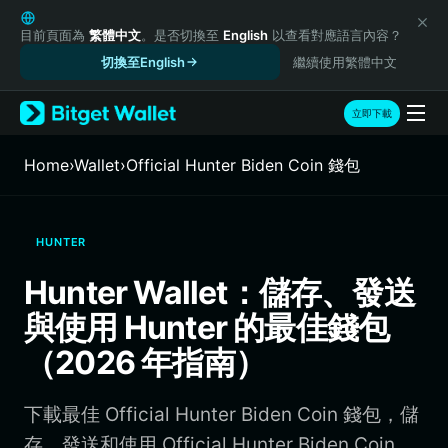
English
日本語
目前頁面為
繁體中文
。是否切換至
English
以查看對應語言內容？
Tiếng Việt
切換至English
繼續使用繁體中文
Русский
Español (Latinoamérica)
立即下載
Türkçe
Italiano
Home
›
Wallet
›
Official Hunter Biden Coin 錢包
Français
Deutsch
简体中文
HUNTER
繁體中文
Português (Portugal)
Hunter Wallet：儲存、發送
Bahasa Indonesia
與使用 Hunter 的最佳錢包
ภาษาไทย
हिन्दी
（2026 年指南）
বাংলা
Español
下載最佳 Official Hunter Biden Coin 錢包，儲
Português (Brasil)
Español (Argentina)
存、發送和使用 Official Hunter Biden Coin。