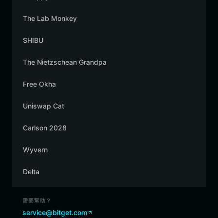
The Lab Monkey
SHIBU
The Nietzschean Grandpa
Free Okha
Uniswap Cat
Carlson 2028
Wyvern
Delta
需要幫助？
service@bitget.com