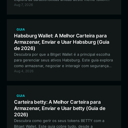
Aug 7, 2026
baseado na Solana e oferece um passo a passo para
configurar a sua carteira segura e de autocustódia.
GUIA
Habsburg Wallet: A Melhor Carteira para
Armazenar, Enviar e Usar Habsburg (Guia
de 2026)
Descubra por que a Bitget Wallet é a principal escolha
para gerenciar seus ativos Habsburg. Este guia explora
como armazenar, negociar e interagir com segurança
Aug 4, 2026
com o ecossistema Habsburg Frog usando uma carteira
de criptomoedas versátil e compatível com EVM.
GUIA
Carteira betty: A Melhor Carteira para
Armazenar, Enviar e Usar betty (Guia de
2026)
Descubra como gerir os seus tokens BETTY com a
Bitget Wallet. Este guia cobre tudo, desde a