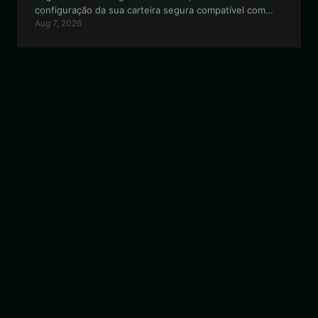
configuração da sua carteira segura compatível com
Aug 7, 2026
EVM até à participação no ecossistema comunitário de
'The Flying Fossil'.