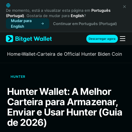
English
日本語
De momento, está a visualizar esta página em
Português
(Portugal)
. Gostaria de mudar para
English
?
Tiếng Việt
Mudar para
Continuar em Português (Portugal)
Русский
English
Español (Latinoamérica)
Türkçe
Descarregar agora
Italiano
Français
Home
›
Wallet
›
Carteira de Official Hunter Biden Coin
Deutsch
简体中文
繁體中文
HUNTER
Português (Portugal)
Bahasa Indonesia
Hunter Wallet: A Melhor
ภาษาไทย
Carteira para Armazenar,
हिन्दी
বাংলা
Enviar e Usar Hunter (Guia
Español
de 2026)
Português (Brasil)
Español (Argentina)