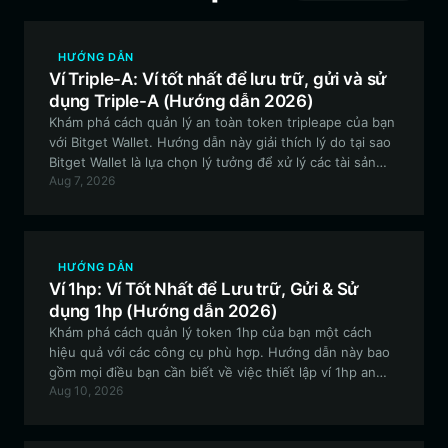
HƯỚNG DẪN
Ví Triple-A: Ví tốt nhất để lưu trữ, gửi và sử
dụng Triple-A (Hướng dẫn 2026)
Khám phá cách quản lý an toàn token tripleape của bạn
với Bitget Wallet. Hướng dẫn này giải thích lý do tại sao
Bitget Wallet là lựa chọn lý tưởng để xử lý các tài sản
Aug 7, 2026
meme có tính biến động cao trong hệ sinh thái EVM.
HƯỚNG DẪN
Ví 1hp: Ví Tốt Nhất để Lưu trữ, Gửi & Sử
dụng 1hp (Hướng dẫn 2026)
Khám phá cách quản lý token 1hp của bạn một cách
hiệu quả với các công cụ phù hợp. Hướng dẫn này bao
gồm mọi điều bạn cần biết về việc thiết lập ví 1hp an
Aug 10, 2026
toàn trên mạng EVM, cho phép bạn tham gia vào văn
hóa cộng đồng đang lan truyền xung quanh dự án
meme thử nghiệm này.