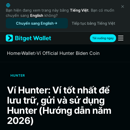
English
日本語
Bạn hiện đang xem trang này bằng
Tiếng Việt
. Bạn có muốn
chuyển sang
English
không?
Tiếng Việt
Chuyển sang English
Tiếp tục bằng Tiếng Việt
Русский
Español (Latinoamérica)
Türkçe
Tải xuống ngay
Italiano
Français
Home
›
Wallet
›
‌Ví Official Hunter Biden Coin
Deutsch
简体中文
繁體中文
HUNTER
Português (Portugal)
Bahasa Indonesia
Ví Hunter: Ví tốt nhất để
ภาษาไทย
lưu trữ, gửi và sử dụng
हिन्दी
বাংলা
Hunter (Hướng dẫn năm
Español
2026)
Português (Brasil)
Español (Argentina)