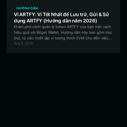
HƯỚNG DẪN
Ví ARTFY: Ví Tốt Nhất để Lưu trữ, Gửi & Sử
dụng ARTFY (Hướng dẫn năm 2026)
Khám phá cách quản lý token ARTFY của bạn một cách
hiệu quả với Bitget Wallet. Hướng dẫn này bao gồm mọi
thứ, từ việc thiết lập ví tương thích EVM cho đến việc
Aug 9, 2026
khám phá các tính năng quản trị và tương tác xã hội
nghệ thuật trên chuỗi.